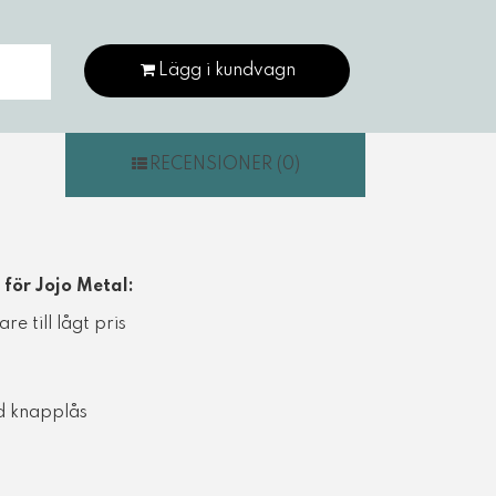
Lägg i kundvagn
RECENSIONER (0)
för Jojo Metal:
re till lågt pris
d knapplås