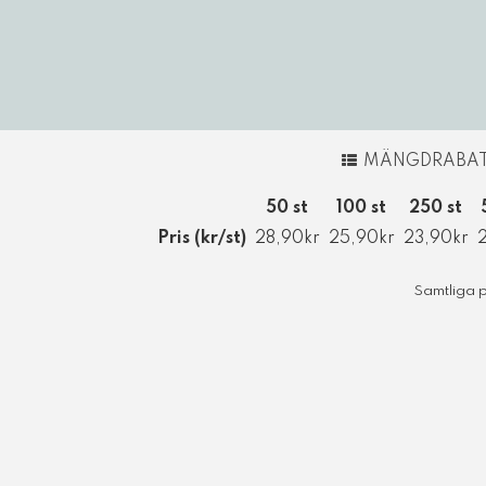
Korthållare
Kortställ
Kuvert
MÄNGDRABA
Bagagebrickor
50 st
100 st
250 st
Pris (kr/st)
28,90kr
25,90kr
23,90kr
2
Nyckelband &
Samtliga p
logoband
Plastkort utan tryck