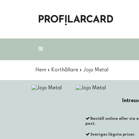
Plastkort med tryck
Hem
»
Korthållare
»
Jojo Metal
RFID
Folder & Carrier
Beställ online eller via e
Folierade påsar
post.
Sveriges lägsta priser.