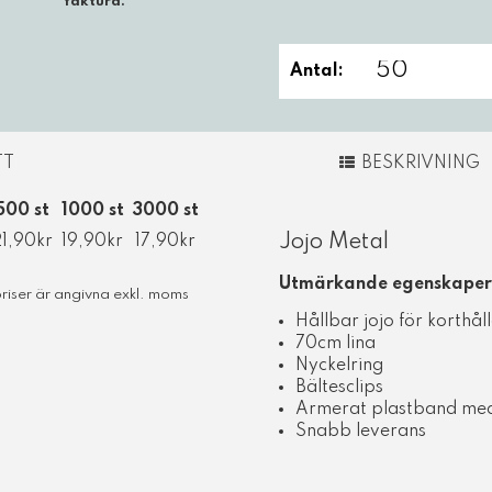
faktura.
Antal:
TT
BESKRIVNING
500 st
1000 st
3000 st
Jojo Metal
1,90kr
19,90kr
17,90kr
Utmärkande egenskaper 
riser är angivna exkl. moms
Hållbar jojo för korthålla
70cm lina
Nyckelring
Bältesclips
Armerat plastband me
Snabb leverans