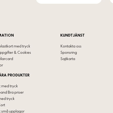
MATION
KUNDTJÄNST
plastkort med tryck
Kontakta oss
ppgifter & Cookies
Sponsring
ilarcard
Sajtkarta
or
ÄRA PRODUKTER
t med tryck
and Bra priser
med tryck
Kort
rt små upplagor