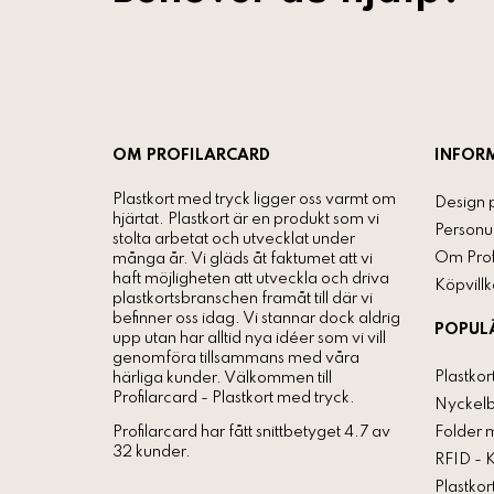
OM PROFILARCARD
INFOR
Plastkort med tryck ligger oss varmt om
Design 
hjärtat. Plastkort är en produkt som vi
Personu
stolta arbetat och utvecklat under
Om Prof
många år. Vi gläds åt faktumet att vi
haft möjligheten att utveckla och driva
Köpvillk
plastkortsbranschen framåt till där vi
befinner oss idag. Vi stannar dock aldrig
POPUL
upp utan har alltid nya idéer som vi vill
genomföra tillsammans med våra
Plastkor
härliga kunder. Välkommen till
Profilarcard - Plastkort med tryck.
Nyckelb
Folder 
Profilarcard
har fått snittbetyget 4.7 av
32 kunder.
RFID - 
Plastko