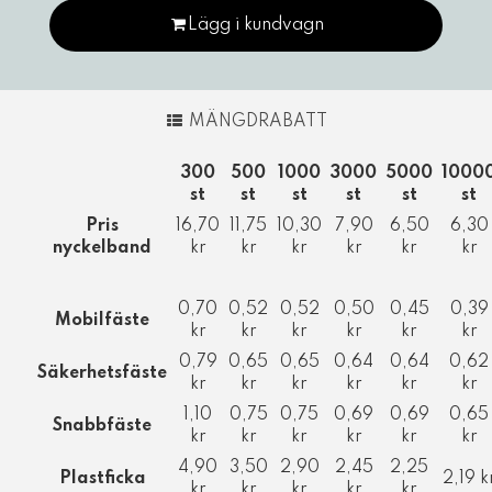
Lägg i kundvagn
MÄNGDRABATT
300
500
1000
3000
5000
1000
st
st
st
st
st
st
Pris
16,70
11,75
10,30
7,90
6,50
6,30
nyckelband
kr
kr
kr
kr
kr
kr
0,70
0,52
0,52
0,50
0,45
0,39
Mobilfäste
kr
kr
kr
kr
kr
kr
0,79
0,65
0,65
0,64
0,64
0,62
Säkerhetsfäste
kr
kr
kr
kr
kr
kr
1,10
0,75
0,75
0,69
0,69
0,65
Snabbfäste
kr
kr
kr
kr
kr
kr
4,90
3,50
2,90
2,45
2,25
Plastficka
2,19 k
kr
kr
kr
kr
kr