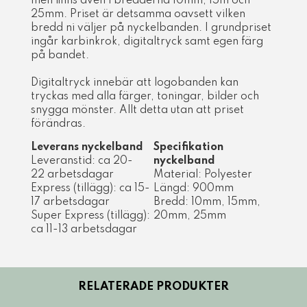
men finns även i bredderna 10mm, 15m och
25mm. Priset är detsamma oavsett vilken
bredd ni väljer på nyckelbanden. I grundpriset
ingår karbinkrok, digitaltryck samt egen färg
på bandet.
Digitaltryck innebär att logobanden kan
tryckas med alla färger, toningar, bilder och
snygga mönster. Allt detta utan att priset
förändras.
Leverans nyckelband
Specifikation
Leveranstid: ca 20-
nyckelband
22 arbetsdagar
Material: Polyester
Express (tillägg): ca 15-
Längd: 900mm
17 arbetsdagar
​Bredd: 10mm, 15mm,
Super Express (tillägg):
20mm, 25mm
ca 11-13 arbetsdagar
RELATERADE PRODUKTER