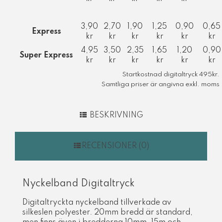
3,90
2,70
1,90
1,25
0,90
0,65
Express
kr
kr
kr
kr
kr
kr
4,95
3,50
2,35
1,65
1,20
0,90
Super Express
kr
kr
kr
kr
kr
kr
Startkostnad digitaltryck 495kr.
Samtliga priser är angivna exkl. moms
BESKRIVNING
RECENSIONER (0)
Nyckelband Digitaltryck
Digitaltryckta nyckelband tillverkade av
silkeslen polyester. 20mm bredd är standard,