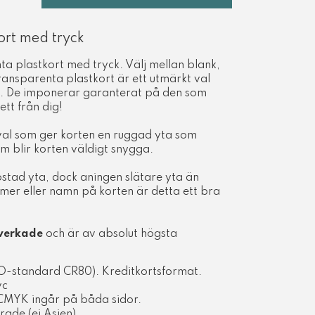
ort med tryck
ta plastkort med tryck. Välj mellan blank,
 Transparenta plastkort är ett utmärkt val
rt. De imponerar garanterat på den som
ett från dig!
llval som ger korten en ruggad yta som
m blir korten väldigt snygga.
ostad yta, dock aningen slätare yta än
mer eller namn på korten är detta ett bra
lverkade
och är av absolut högsta
-standard CR80). Kreditkortsformat.
vc
 CMYK ingår på båda sidor.
ade (ej Asien)