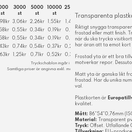
000
3000
5000
10000
25000
st
st
st
st
st
Transparenta plastk
,98kr
3,06kr
2,26kr
1,55kr
1,42kr
Riktigt snygga transparen
,58kr
0,55kr
0,34kr
0,19kr
0,17kr
frostad eller matt finish.
,58kr
0,55kr
0,34kr
0,19kr
0,17kr
när du ska trycka visitko
har äran att ta emot kort 
,43kr
0,74kr
0,54kr
0,37kr
0,26kr
,63kr
1,25kr
0,71kr
0,52kr
0,38kr
Frostad yta är ett bra ti
motverkar repor. Dessuto
Tryckschablon ingår i pris
Samtliga priser är angivna exkl. moms
Matt yta är ganska likt fr
frostad. Har du unika num
val.
Plastkorten är
Europatil
kvalitet.
Mått:
86*54*0,76mm (ISO
Material:
Transparent p
Tryck:
Offset. Utfallande
Tillverkning:
EU-producer