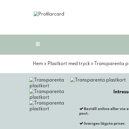
Plastkort med tryck
Hem
»
Plastkort med tryck
»
Transparenta pl
RFID
Folder & Carrier
Beställ online eller via e
Folierade påsar
post.
Sveriges lägsta priser.