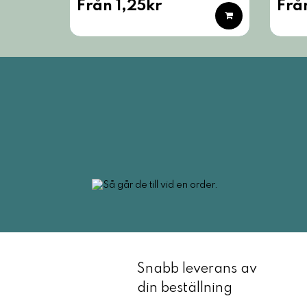
Från 1,25kr
Frå
Snabb leverans av
din beställning