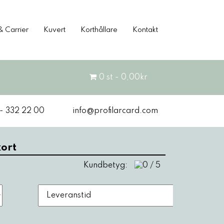
& Carrier
Kuvert
Korthållare
Kontakt
0 st - 0,00kr
 - 332 22 00
info@profilarcard.com
ort
Kundbetyg: