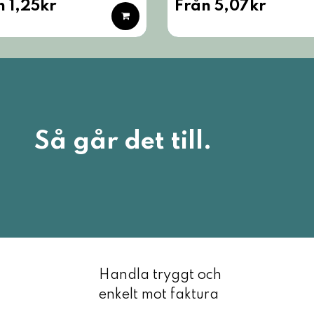
n 1,25kr
Från 5,07kr
Så går det till.
Handla tryggt och
enkelt mot faktura