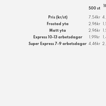
1
500 st
Pris (kr/st)
7,54kr
4
Frostad yta
2,96kr
1
Matt yta
2,96kr
1
Express 10-13 arbetsdagar
1,99kr
1
Super Express 7-9 arbetsdagar
4,46kr
2